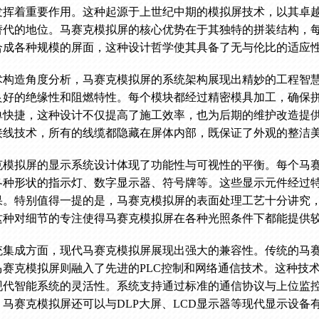
发挥着重要作用。这种起源于上世纪中期的模拟屏技术，以其卓
替代的地位。马赛克模拟屏的核心优势在于其独特的拼装结构，
合成各种规模的屏面，这种设计哲学使其具备了无与伦比的适应
术构造角度分析，马赛克模拟屏的系统架构展现出精妙的工程智
良好的绝缘性和阻燃特性。每个模块都经过精密模具加工，确保
单快捷，这种设计不仅提高了施工效率，也为后期的维护改造提
接线技术，所有的线缆都隐藏在屏体内部，既保证了外观的整洁
克模拟屏的显示系统设计体现了功能性与可视性的平衡。每个马
各种形状的指示灯、数字显示器、符号牌等。这些显示元件经过
果。特别值得一提的是，马赛克模拟屏的表面处理工艺十分讲究
这种对细节的专注使得马赛克模拟屏在各种光照条件下都能提供
统集成方面，现代马赛克模拟屏展现出强大的兼容性。传统的马
马赛克模拟屏则融入了先进的PLC控制和网络通信技术。这种技
现代智能系统的灵活性。系统支持通过标准的通信协议与上位监
，马赛克模拟屏还可以与DLP大屏、LCD显示器等现代显示设备