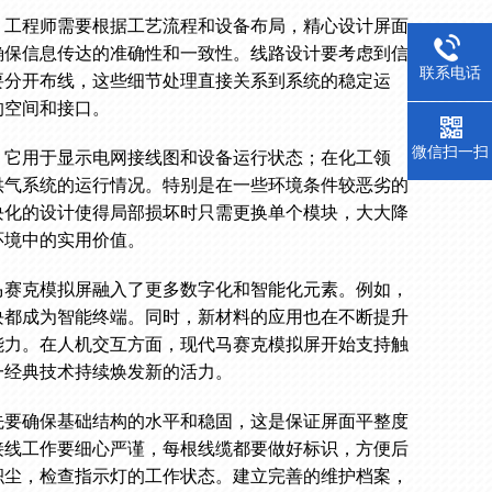
，工程师需要根据工艺流程和设备布局，精心设计屏面
确保信息传达的准确性和一致性。线路设计要考虑到信
联系电话
要分开布线，这些细节处理直接关系到系统的稳定运
的空间和接口。
微信扫一扫
，它用于显示电网接线图和设备运行状态；在化工领
供气系统的运行情况。特别是在一些环境条件较恶劣的
块化的设计使得局部损坏时只需更换单个模块，大大降
环境中的实用价值。
马赛克模拟屏融入了更多数字化和智能化元素。例如，
块都成为智能终端。同时，新材料的应用也在不断提升
能力。在人机交互方面，现代马赛克模拟屏开始支持触
一经典技术持续焕发新的活力。
先要确保基础结构的水平和稳固，这是保证屏面平整度
接线工作要细心严谨，每根线缆都要做好标识，方便后
积尘，检查指示灯的工作状态。建立完善的维护档案，