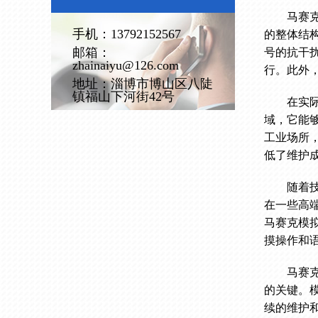
马赛
手机：13792152567
的整体结
邮箱：
号的抗干
zhainaiyu@126.com
行。此外
地址：淄博市博山区八陡
镇福山下河街42号
在实
域，它能
工业场所
低了维护
随着
在一些高
马赛克模
摸操作和
马赛
的关键。
续的维护