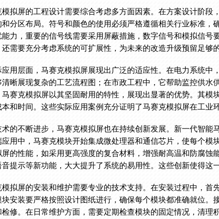
克模拟屏的工程设计需要综合考虑多方面因素。在方案设计阶段
构和分区布局。符号和颜色的使用必须严格遵循相关行业标准，
扰能力，重要的信号线需要采用屏蔽措施，数字信号和模拟信号
，还需要充分考虑系统的可扩展性，为未来的改造升级预留足够
际应用层面，马赛克模拟屏展现出广泛的适应性。在电力系统中
够清晰展现复杂的工艺流程图；在市政工程中，它帮助监控供水
，马赛克模拟屏以其坚固耐用的特性，展现出显著的优势。其模
成本和时间。这些实际应用案例充分证明了马赛克模拟屏在工业
技术的不断进步，马赛克模拟屏也在持续创新发展。新一代智能
端应用中，马赛克模块开始集成微处理器和通信芯片，使每个模
拟屏的性能，如采用更高强度的复合材料，增强耐高温和防腐蚀
语音提示等新功能，大大提升了系统的易用性。这些创新使得这
克模拟屏的安装和维护需要专业的技术支持。在安装过程中，首
模块安装要严格按照设计图纸进行，确保每个模块都准确就位。
和检修。在日常维护方面，需要定期检查模块的固定情况，清理