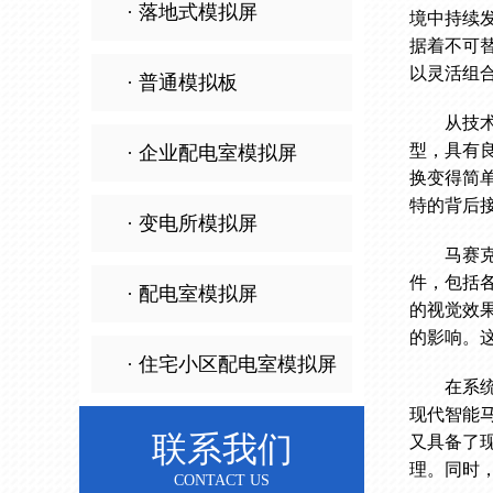
· 落地式模拟屏
境中持续
据着不可
以灵活组
· 普通模拟板
从技
型，具有
· 企业配电室模拟屏
换变得简
特的背后
· 变电所模拟屏
马赛
件，包括
· 配电室模拟屏
的视觉效
的影响。
· 住宅小区配电室模拟屏
在系
现代智能
联系我们
又具备了
理。同时
CONTACT US