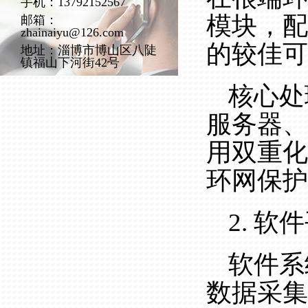
手机：13792152567
模块，配
邮箱：
zhainaiyu@126.com
的较佳可
地址：淄博市博山区八陡
镇福山下河街42号
核心处
服务器、
用双重化
环网保护
2. 软
软件系
数据采集服务